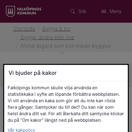
Sök
Meny
Startsida
/
Bygga & bo
/
Bygga, ändra eller riva
/
Anmäl åtgärd som inte kräver bygglov
Vi bjuder på kakor
Sidans innehåll
Falköpings kommun skulle vilja använda en
statistikkaka i syfte att löpande förbättra webbplatsen.
Anmäl åtgärd som inte
Vi vill använda en kaka som gör att du inte kan rösta
kräver bygglov
flera gånger. Samtycker du till det? Du kan när som
helst ändra ditt val. För att återkalla ditt samtycke klickar
du på ”Om kakor” längst ned på webbplatsen.
Du behöver inte alltid söka bygglov för
Vår kakpolicy
att bygga. Ibland räcker det att skicka in