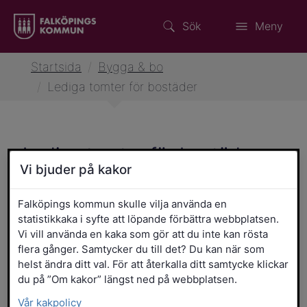
Sök
Meny
Startsida
/
Bygga & bo
/
Lediga tomter för bostäder
Lediga tomter för bostäder
Vi bjuder på kakor
Mitt i Västra Götaland – och mitt i
möjligheterna. Falköping ligger strategiskt
Falköpings kommun skulle vilja använda en
statistikkaka i syfte att löpande förbättra webbplatsen.
till med snabba förbindelser till större
Vi vill använda en kaka som gör att du inte kan rösta
städer, men med ett tempo och en vardag
flera gånger. Samtycker du till det? Du kan när som
där du hinner leva. Här är det lätt att
helst ändra ditt val. För att återkalla ditt samtycke klickar
kombinera jobb i stan med liv på landet, och
du på ”Om kakor” längst ned på webbplatsen.
du slipper kompromissa mellan
Vår kakpolicy