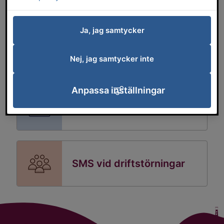
Ja, jag samtycker
Råd och tips om vårt
vatten och avlopp
Nej, jag samtycker inte
Anpassa inställningar
Kontakta VA-avdelningen
SMS vid driftstörningar