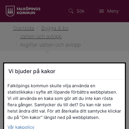
Sök
Meny
Startsida
/
Bygga & bo
/
Vatten och avlopp
/
Avgifter vatten och avlopp
Vi bjuder på kakor
Avgifter vatten och avlopp
Falköpings kommun skulle vilja använda en
statistikkaka i syfte att löpande förbättra webbplatsen.
Avgifter och taxor
Vi vill använda en kaka som gör att du inte kan rösta
flera gånger. Samtycker du till det? Du kan när som
helst ändra ditt val. För att återkalla ditt samtycke klickar
Betalning och fakturering
du på ”Om kakor” längst ned på webbplatsen.
Vår kakpolicy