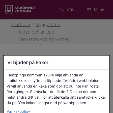
Sök
Meny
Startsida
/
Bygga & bo
/
Vatten och avlopp
/
Dagvatten och spillvatten
Vi bjuder på kakor
Dagvatten och spillvatten
Falköpings kommun skulle vilja använda en
statistikkaka i syfte att löpande förbättra webbplatsen.
Enskilt avlopp
Vi vill använda en kaka som gör att du inte kan rösta
flera gånger. Samtycker du till det? Du kan när som
helst ändra ditt val. För att återkalla ditt samtycke klickar
Fördröjning av dagvatten
du på ”Om kakor” längst ned på webbplatsen.
Vår kakpolicy