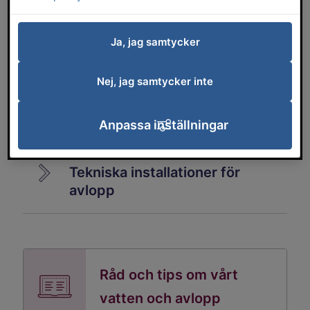
Hantering av borrvatten
Ja, jag samtycker
Separering av dag- och
spillvatten
Nej, jag samtycker inte
Anpassa inställningar
Så här renar vi spillvatten
Tekniska installationer för
avlopp
Råd och tips om vårt
vatten och avlopp