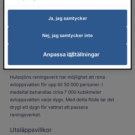
dessa verk finns också ett antal
pumpstationer anslutna.
Ja, jag samtycker
Hulesjöns reningsverk
Nej, jag samtycker inte
Hulesjöns reningsverk behandlar avloppsvatten
från Falköpings tätort samt Slutarp, Kinnarp,
Anpassa inställningar
Gudhem, Torbjörntorp, Kättilstorp och Vartofta
som pumpas till reningsverket.
Hulesjöns reningsverk har möjlighet att rena
avloppsvatten för upp till 50 000 personer. I
medeltal behandlas cirka 7 000 kubikmeter
avloppsvatten varje dygn. Med detta flöde tar det
drygt ett dygn för vattnet att passera
reningsverket.
Utsläppsvillkor