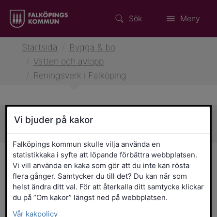
Sök
Meny
Startsida
/
Bygga & bo
/
Vatten och avlopp
/
Reningsverk i Falköping
Vi bjuder på kakor
Sidans innehåll
Falköpings kommun skulle vilja använda en
statistikkaka i syfte att löpande förbättra webbplatsen.
Reningsverk i Falköping
Vi vill använda en kaka som gör att du inte kan rösta
flera gånger. Samtycker du till det? Du kan när som
I Falköpings kommun finns åtta
helst ändra ditt val. För att återkalla ditt samtycke klickar
reningsverk i drift, varav de tre största
du på ”Om kakor” längst ned på webbplatsen.
finns i Falköping, Stenstorp och Floby. Till
Vår kakpolicy