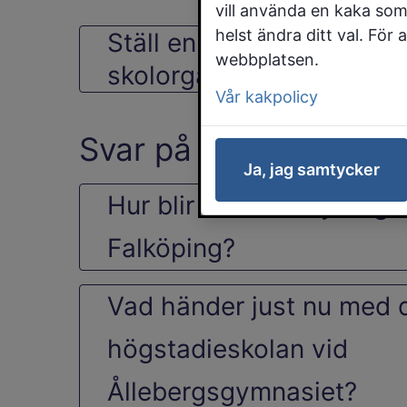
vill använda en kaka som
helst ändra ditt val. För
Ställ en egen fråga om
webbplatsen.
skolorganisationen
Vår kakpolicy
Svar på inskickade fr
Ja, jag samtycker
Hur blir det med ny högs
Falköping?
Vad händer just nu med 
högstadieskolan vid
Ållebergsgymnasiet?