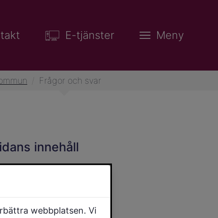
takt
E-tjänster
Meny
 kommun
/
Frågor och svar
idans innehåll
örbättra webbplatsen. Vi