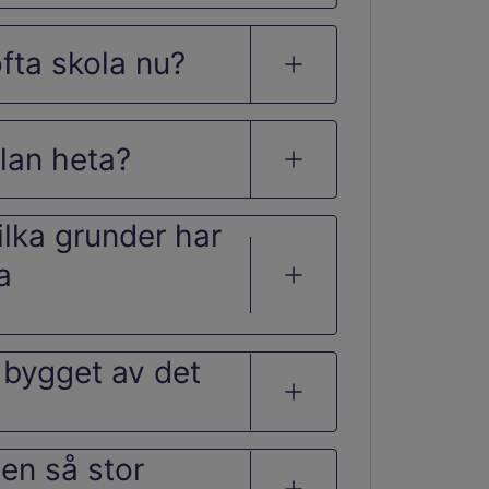
ofta skola nu?
lan heta?
ilka grunder har
a
r bygget av det
en så stor