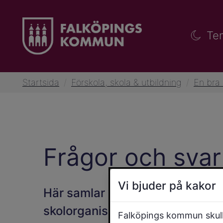
Te
Startsida
/
Förskola, skola & utbildning
/
En bra 
Frågor och svar
Vi bjuder på kakor
Här samlar vi vanliga frågor oc
skolorganisationen. Skicka gärn
Falköpings kommun skulle