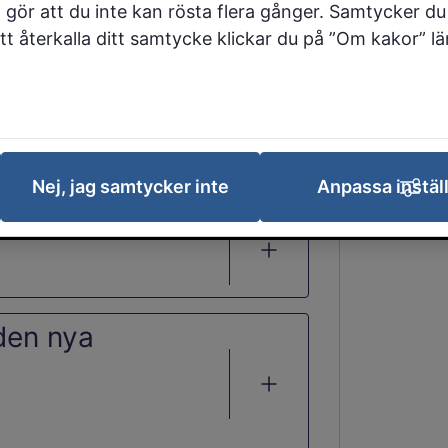
 gör att du inte kan rösta flera gånger. Samtycker du 
 att återkalla ditt samtycke klickar du på ”Om kakor” l
ågor
Nej, jag samtycker inte
Anpassa instäl
tadieskola för
den nya