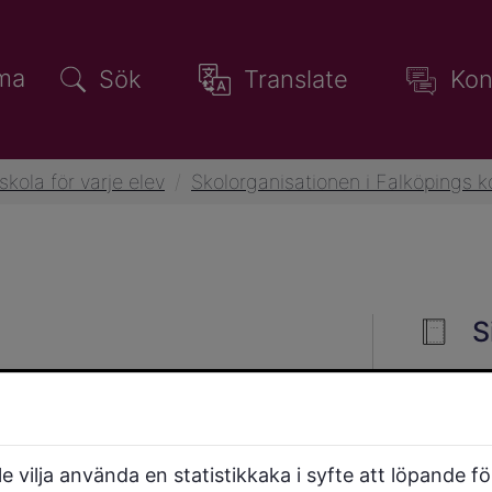
ma
Sök
Translate
Kon
skola för varje elev
/
Skolorganisationen i Falköpings
S
h svar om
a in din fråga
 vilja använda en statistikkaka i syfte att löpande f