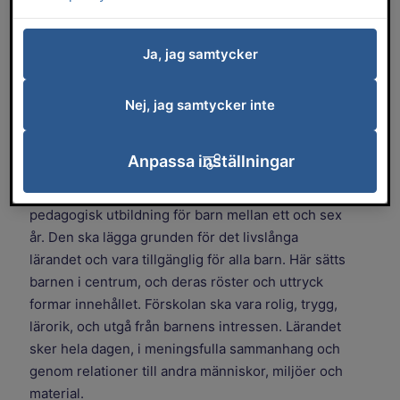
mötesplats där barnens idéer, nyfikenhet
och intressen formar innehållet. Lärandet
Ja, jag samtycker
sker hela dagen – genom lek, relationer
och upptäckande.
Nej, jag samtycker inte
Förskolorna i Falköpings kommun
är barnens arena i samhället
Anpassa inställningar
Förskolan är en demokratisk mötesplats och en
pedagogisk utbildning för barn mellan ett och sex
år. Den ska lägga grunden för det livslånga
lärandet och vara tillgänglig för alla barn. Här sätts
barnen i centrum, och deras röster och uttryck
formar innehållet. Förskolan ska vara rolig, trygg,
lärorik, och utgå från barnens intressen. Lärandet
sker hela dagen, i meningsfulla sammanhang och
genom relationer till andra människor, miljöer och
material.