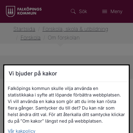
Sök
Meny
Startsida
/
Förskola, skola & utbildning
/
Förskola
/
Om förskolan
Sidans innehåll
Vi bjuder på kakor
Om förskolan
Falköpings kommun skulle vilja använda en
statistikkaka i syfte att löpande förbättra webbplatsen.
Vi vill använda en kaka som gör att du inte kan rösta
I Falköpings kommuns förskolor står
flera gånger. Samtycker du till det? Du kan när som
barnen i centrum. Här får barn mellan ett
helst ändra ditt val. För att återkalla ditt samtycke klickar
och sex år leka, lära och utvecklas i en
du på ”Om kakor” längst ned på webbplatsen.
trygg och rolig miljö. Förskolan är en
Vår kakpolicy