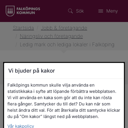
Sök
Meny
Startsida
/
Jobb & företagande
/
Näringsliv och företagande
/
Ledig mark och lediga lokaler i Falköping
Vi bjuder på kakor
Sidans innehåll
Falköpings kommun skulle vilja använda en
statistikkaka i syfte att löpande förbättra webbplatsen.
Ledig mark och lediga
Vi vill använda en kaka som gör att du inte kan rösta
lokaler i Falköping
flera gånger. Samtycker du till det? Du kan när som
helst ändra ditt val. För att återkalla ditt samtycke klickar
du på ”Om kakor” längst ned på webbplatsen.
Vill ditt företag etablera sig i Falköping
Vår kakpolicy
eller utöka redan befintlig