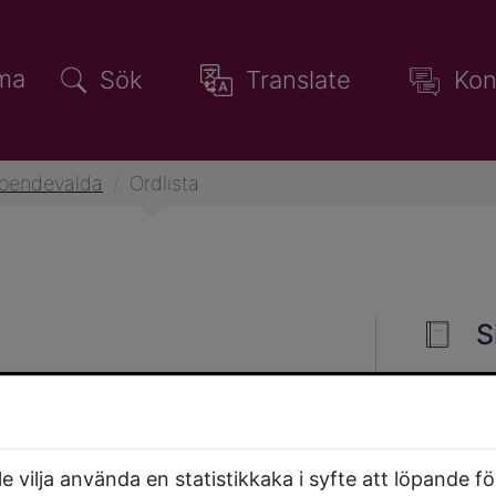
ma
Sök
Translate
Kon
roendevalda
/
Ordlista
S
 vilja använda en statistikkaka i syfte att löpande f