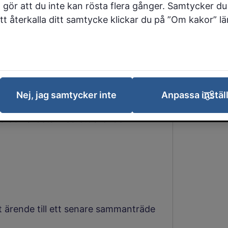
 gör att du inte kan rösta flera gånger. Samtycker du 
 att återkalla ditt samtycke klickar du på ”Om kakor” l
rbete
Nej, jag samtycker inte
Anpassa instäl
a och arbeta med ett ärende
tt ärende till ett senare sammanträde