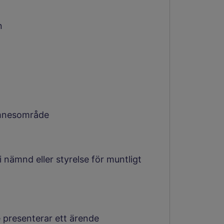
n
ämnesområde
 nämnd eller styrelse för muntligt
e presenterar ett ärende