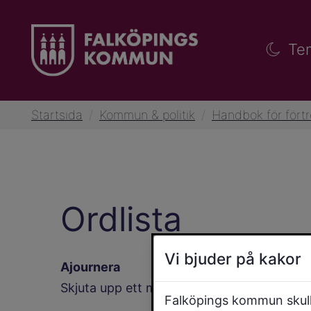
Te
Startsida
/
Kommun & politik
/
Handbok för fört
Ordlista
Vi bjuder på kakor
Ajournera
Skjuta upp ett möte till en senare tidpunkt
Falköpings kommun skulle