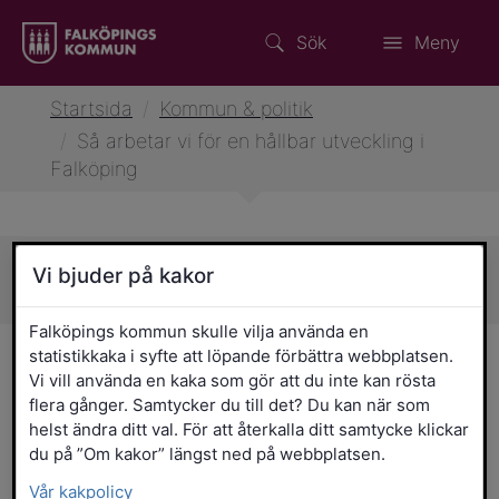
Sök
Meny
Startsida
/
Kommun & politik
/
Så arbetar vi för en hållbar utveckling i
Falköping
Vi bjuder på kakor
Sidans innehåll
Falköpings kommun skulle vilja använda en
statistikkaka i syfte att löpande förbättra webbplatsen.
Så arbetar vi för en hållbar
Vi vill använda en kaka som gör att du inte kan rösta
utveckling i Falköping
flera gånger. Samtycker du till det? Du kan när som
helst ändra ditt val. För att återkalla ditt samtycke klickar
du på ”Om kakor” längst ned på webbplatsen.
I Falköping tar vi ansvar för vår
gemensamma framtid och en hållbar
Vår kakpolicy