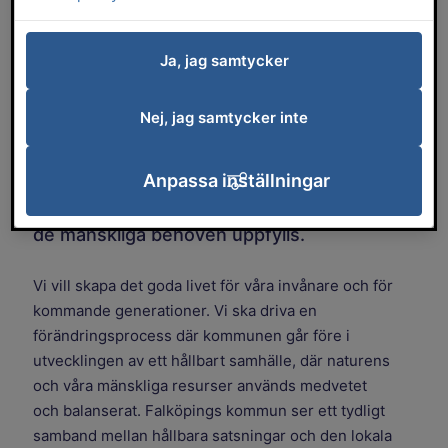
utveckling. Ekologin sätter ramarna och
villkoren med planetens absoluta gränser,
Ja, jag samtycker
våra ekosystem och naturens rättigheter.
Ekonomin är tillsammans med det
Nej, jag samtycker inte
politiska systemet de medel vi har för att
skapa social hållbarhet. Ett socialt
hållbart Falköping är själva målsättningen,
Anpassa inställningar
ett dynamiskt och rättvist samhälle där
de mänskliga behoven uppfylls.
Vi vill skapa det goda livet för våra invånare och för
kommande generationer. Vi ska driva en
förändringsprocess där kommunen går före i
utvecklingen av ett hållbart samhälle, där naturens
och våra mänskliga resurser används medvetet
och balanserat. Falköpings kommun ser ett tydligt
samband mellan hållbara satsningar och den lokala