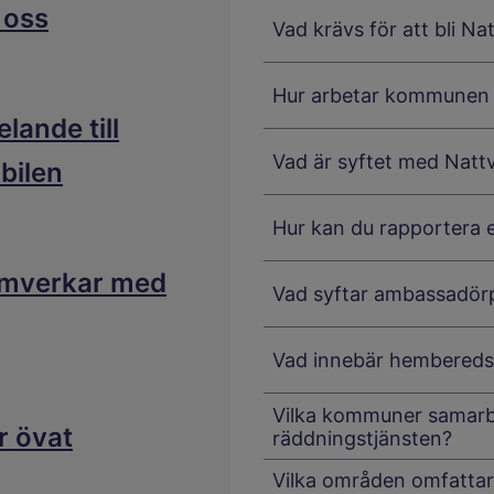
 oss
Vad krävs för att bli N
Hur arbetar kommunen fö
lande till
Vad är syftet med Natt
bilen
Hur kan du rapportera 
amverkar med
Vad syftar ambassadörp
Vad innebär hembered
Vilka kommuner samarb
r övat
räddningstjänsten?
Vilka områden omfattar