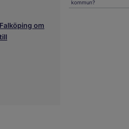
kommun?
i Falköping om
ill