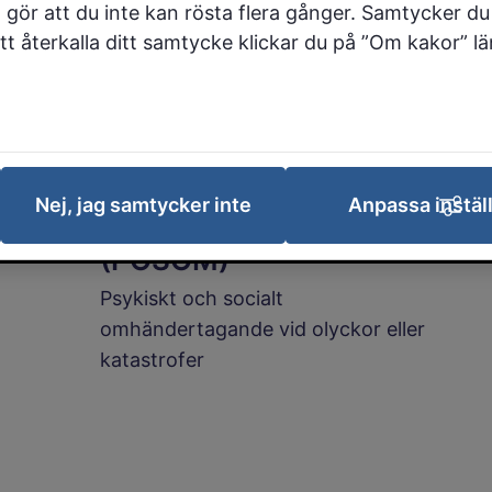
 gör att du inte kan rösta flera gånger. Samtycker du 
arbete
 att återkalla ditt samtycke klickar du på ”Om kakor” l
För att du ska känna dig säker och
trygg i Falköping
Nej, jag samtycker inte
Anpassa instäl
Kommunalt krisstöd
(POSOM)
Psykiskt och socialt
omhändertagande vid olyckor eller
katastrofer