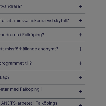
attvandrare?
r att minska riskerna vid skyfall?
vandrarna i Falköping?
ett missförhållande anonymt?
rogrammet till?
skap?
etar med Falköping i
 ANDTS-arbetet i Falköpings