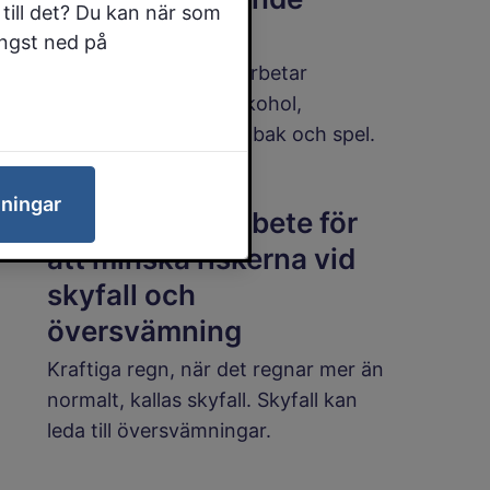
till det? Du kan när som
arbete
ängst ned på
Falköpings kommun arbetar
förebyggande med alkohol,
narkotika, dopning, tobak och spel.
lningar
Kommunens arbete för
att minska riskerna vid
skyfall och
översvämning
Kraftiga regn, när det regnar mer än
normalt, kallas skyfall. Skyfall kan
leda till översvämningar.