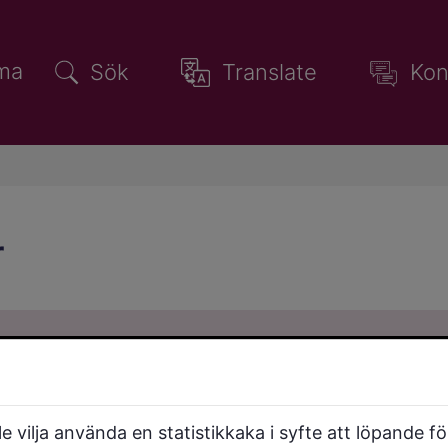
ma
Sök
Translate
Kon
r
 vilja använda en statistikkaka i syfte att löpande f
Brottsförebyggande