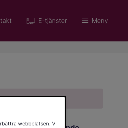
takt
E-tjänster
Meny
örbättra webbplatsen. Vi
Drogförebyggande