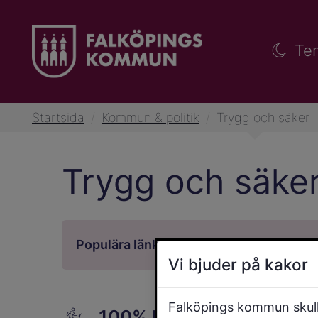
Te
Startsida
/
Kommun & politik
/
Trygg och säker
Trygg och säke
Vi bjuder på kakor
Falköpings kommun skulle
100% Ren Hårdträning