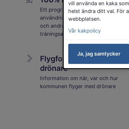
vill använda en kaka som
Ett program för att stoppa
helst ändra ditt val. För
användningen av anabola steroider
webbplatsen.
och andra dopningsmedel på
Vår kakpolicy
träningsanläggningar.
Ja, jag samtycker
Flygfotografering med
drönare
Information om när, var och hur
kommunen flyger med drönare