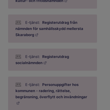
Länk till annan webbpla
kultur- och fritidsnämnden
Registerutdrag från
nämnden för samhällsskydd mellersta
Länk till annan webbplats.
Skaraborg
Registerutdrag
Länk till annan webbplats.
socialnämnden
Personuppgifter hos
kommunen - radering, rättelse,
begränsning, överflytt och invändningar
Länk till annan webbplats.