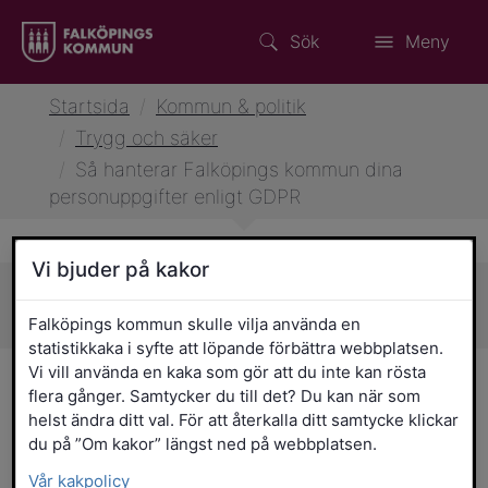
Sök
Meny
Startsida
/
Kommun & politik
/
Trygg och säker
/
Så hanterar Falköpings kommun dina
personuppgifter enligt GDPR
Vi bjuder på kakor
Sidans innehåll
Falköpings kommun skulle vilja använda en
statistikkaka i syfte att löpande förbättra webbplatsen.
Vi vill använda en kaka som gör att du inte kan rösta
Så hanterar Falköpings
flera gånger. Samtycker du till det? Du kan när som
helst ändra ditt val. För att återkalla ditt samtycke klickar
kommun dina
du på ”Om kakor” längst ned på webbplatsen.
personuppgifter enligt
Vår kakpolicy