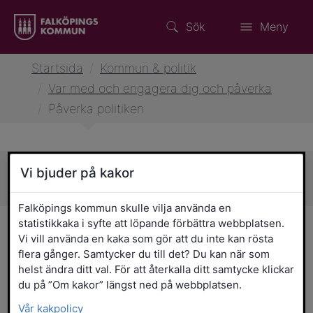
Sök
Meny
Startsida
/
Kommun & politik
/
Var med och engagera dig och påverka
/
Påverka politiken
Vi bjuder på kakor
Sidans innehåll
Falköpings kommun skulle vilja använda en
statistikkaka i syfte att löpande förbättra webbplatsen.
Påverka politiken
Vi vill använda en kaka som gör att du inte kan rösta
flera gånger. Samtycker du till det? Du kan när som
I en demokrati utgår den offentliga
helst ändra ditt val. För att återkalla ditt samtycke klickar
makten från folket. Vi har alla ett
du på ”Om kakor” längst ned på webbplatsen.
gemensamt ansvar för samhället vi lever
Vår kakpolicy