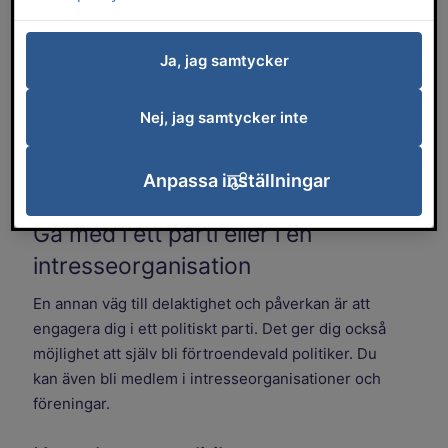
i. Det finns flera sätt att påverka
politiken.
Ja, jag samtycker
Rösta i kommunalvalet
Nej, jag samtycker inte
Var fjärde år kan du vara med och välja de politiker
som ska styra kommunen. Kommunalvalet sker
Anpassa inställningar
samma dag som val till riksdagen och landstinget.
Gå med i ett parti eller i en
intresseorganisation
En annan väg till delaktighet och påverkan är att
engagera dig i ett politiskt parti. Det ger dig också
möjlighet att själv bli förtroendevald politiker. Du
kan även bli medlem i intresseorganisationer och
föreningar.