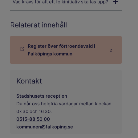
Vad krävs för att ett folkinitiativ ska tas upp?
Relaterat innehåll
Register över förtroendevald i
Länk till annan webbplats.
Falköpings kommun
Kontakt
Stadshusets reception
Du når oss helgfria vardagar mellan klockan
07.30 och 16.30.
0515-88 50 00
kommunen@falkoping.se