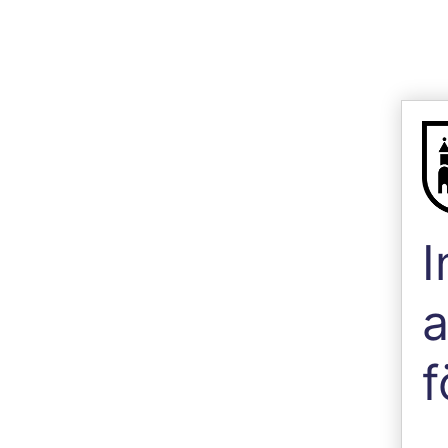
I
a
f