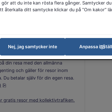
 gör att du inte kan rösta flera gånger. Samtycker du 
söka färdtjänst.
 att återkalla ditt samtycke klickar du på ”Om kakor” l
nk till annan webbplats.
nns information om buss- och
r kan du även läsa mer om bland
Nej, jag samtycker inte
Anpassa instäl
rdtjänstberättigad möjlighet att ta
t på din resa med den allmänna
genting och gäller för resor inom
Du betalar själv för din egen resa.
pdf, 53.8 kB.
)
år gratis resor med kollektivtrafiken.