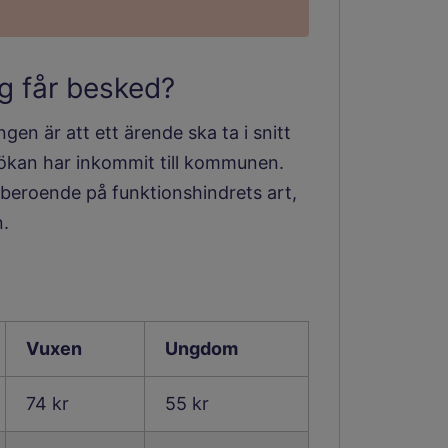
4.1 kB.
ag får besked?
en är att ett ärende ska ta i snitt
sökan har inkommit till kommunen.
 beroende på funktionshindrets art,
n.
n eller flera kommuner där 
Vuxen
Ungdom
74 kr
55 kr