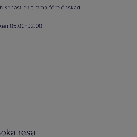
 och senast en timma före önskad
ckan 05.00-02.00.
annan webbplats.
Boka resa