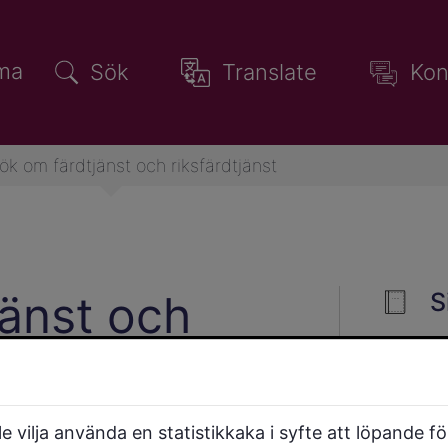
ma
Sök
Translate
Kon
ök om färdtjänst och riksfärdtjänst
änst och
S
 vilja använda en statistikkaka i syfte att löpande f
ytta dig på egen hand eller