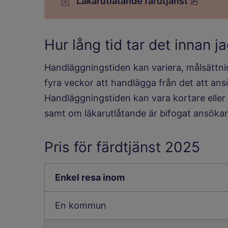
pdf, 23
Läkarutlåtande färdtjänst
Hur lång tid tar det innan j
Handläggningstiden kan variera, målsättning
fyra veckor att handlägga från det att an
Handläggningstiden kan vara kortare eller
samt om läkarutlåtande är bifogat ansöka
Pris för färdtjänst 2025
Priset för resa inom e
Enkel resa inom
En kommun