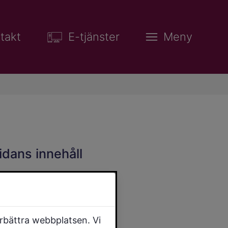
takt
E-tjänster
Meny
idans innehåll
örbättra webbplatsen. Vi