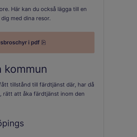
re. Här kan du också lägga till en
 dig med dina resor.
pdf, 295 kB.
sbroschyr i pdf
an kommun
 tillstånd till färdtjänst där, har då
 rätt att åka färdtjänst inom den
.
öpings