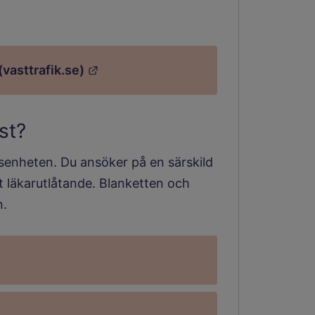
Länk till annan webbplats.
(vasttrafik.se)
st?
senheten. Du ansöker på en särskild
 läkarutlåtande. Blanketten och
n.
df, 241.9 kB.