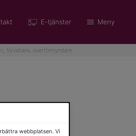
takt
E-tjänster
Meny
n, förvaltare, överförmyndare
örbättra webbplatsen. Vi