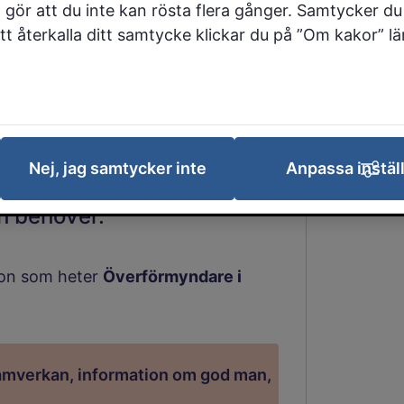
 gör att du inte kan rösta flera gånger. Samtycker du 
 att återkalla ditt samtycke klickar du på ”Om kakor” l
företräder dig om du
ina juridiska, ekonomiska
an till exempel handla om
 betalda, att du har ett bra
Nej, jag samtycker inte
Anpassa instäl
er och bidrag från
ch behöver.
ion som heter
Överförmyndare i
amverkan, information om god man,
Länk till annan webbplats.