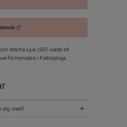
Länk till annan webbplats.
cebook
h Marita Ljus (SD) valda till
överförmyndare i Falköpings
ar
a dig med?