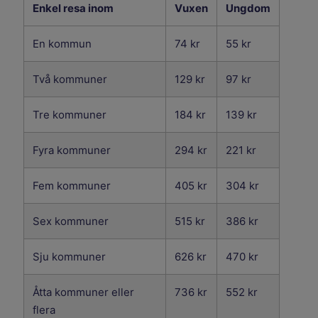
Priset för resa inom en e
Enkel resa inom
Vuxen
Ungdom
En kommun
74 kr
55 kr
Två kommuner
129 kr
97 kr
Tre kommuner
184 kr
139 kr
Fyra kommuner
294 kr
221 kr
Fem kommuner
405 kr
304 kr
Sex kommuner
515 kr
386 kr
Sju kommuner
626 kr
470 kr
Åtta kommuner eller
736 kr
552 kr
flera