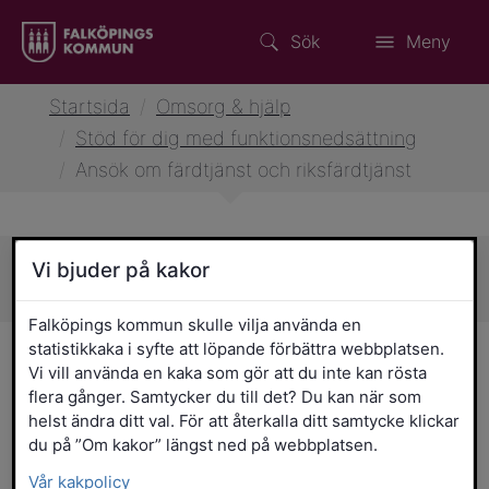
Sök
Meny
Startsida
/
Omsorg & hjälp
/
Stöd för dig med funktionsnedsättning
/
Ansök om färdtjänst och riksfärdtjänst
Vi bjuder på kakor
Sidans innehåll
Falköpings kommun skulle vilja använda en
statistikkaka i syfte att löpande förbättra webbplatsen.
Ansök om färdtjänst och
Vi vill använda en kaka som gör att du inte kan rösta
riksfärdtjänst
flera gånger. Samtycker du till det? Du kan när som
helst ändra ditt val. För att återkalla ditt samtycke klickar
du på ”Om kakor” längst ned på webbplatsen.
Du som har svårigheter att förflytta dig
Vår kakpolicy
på egen hand eller att resa med