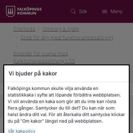
Sök
Meny
Startsida
/
Omsorg & hjälp
/
Stöd för dig med funktionsnedsättning
/
Boende för vuxna med
funktionsnedsättning LSS
/
LSS-boenden i Falköping – information
Vi bjuder på kakor
och kontaktuppgifter
Falköpings kommun skulle vilja använda en
statistikkaka i syfte att löpande förbättra webbplatsen.
Vi vill använda en kaka som gör att du inte kan rösta
Sidans innehåll
flera gånger. Samtycker du till det? Du kan när som
helst ändra ditt val. För att återkalla ditt samtycke klickar
du på ”Om kakor” längst ned på webbplatsen.
LSS-boenden i Falköping –
Vår kakpolicy