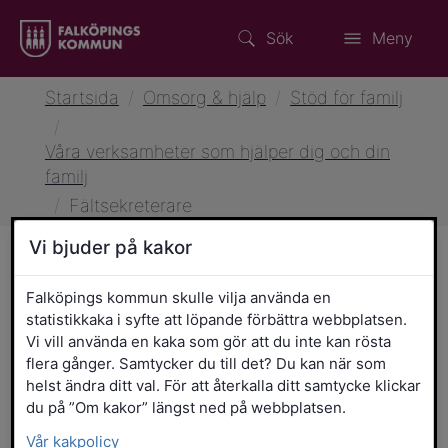
Sök
Meny
Startsida
/
Omsorg & hjälp
/
Stöd för familj
/
Våra verksamheter som hjälper dig och din
familj
/
Fältsekreterare
Vi bjuder på kakor
Fältsekreterare
Falköpings kommun skulle vilja använda en
statistikkaka i syfte att löpande förbättra webbplatsen.
Vi vill använda en kaka som gör att du inte kan rösta
Vår uppgift är att knyta kontakter med
flera gånger. Samtycker du till det? Du kan när som
ungdomar i åldren 12–21 år. Vi rör oss i
helst ändra ditt val. För att återkalla ditt samtycke klickar
samma miljöer som ungdomar vistas i: på
du på ”Om kakor” längst ned på webbplatsen.
skolan, på fritidsgårdar, olika offentliga
Vår kakpolicy