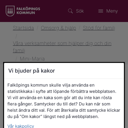
Sök
Meny
Startsida
/
Omsorg & hjälp
/
Stöd för familj
/
Våra verksamheter som hjälper dig och din
familj
/
Mini-Maria
Vi bjuder på kakor
Mini-Maria
Falköpings kommun skulle vilja använda en
statistikkaka i syfte att löpande förbättra webbplatsen.
Vi vill använda en kaka som gör att du inte kan rösta
Mini-Maria är en
flera gånger. Samtycker du till det? Du kan när som
helst ändra ditt val. För att återkalla ditt samtycke klickar
du på ”Om kakor” längst ned på webbplatsen.
Vår kakpolicy