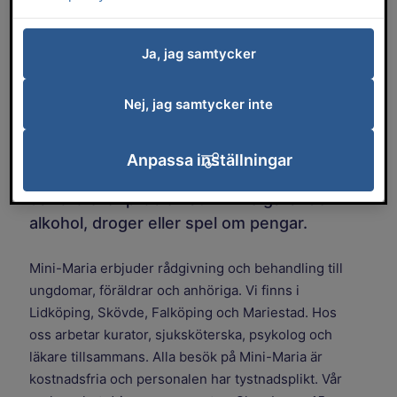
Ja, jag samtycker
Nej, jag samtycker inte
Anpassa inställningar
mottagning för ungdomar upp till 21 år
där oro eller problematik finns gällande
alkohol, droger eller spel om pengar.
Mini-Maria erbjuder rådgivning och behandling till
ungdomar, föräldrar och anhöriga. Vi finns i
Lidköping, Skövde, Falköping och Mariestad. Hos
oss arbetar kurator, sjuksköterska, psykolog och
läkare tillsammans. Alla besök på Mini-Maria är
kostnadsfria och personalen har tystnadsplikt. Vår