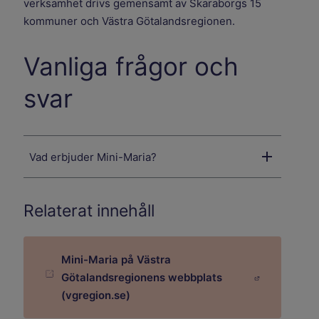
verksamhet drivs gemensamt av Skaraborgs 15
kommuner och Västra Götalandsregionen.
Vanliga frågor och
svar
Vad erbjuder Mini-Maria?
Relaterat innehåll
Mini-Maria på Västra
Götalandsregionens webbplats
Länk till annan webbplats.
(vgregion.se)