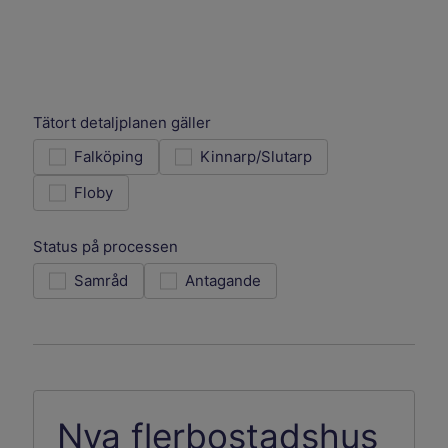
Filtrera resultatet
Det här formuläret postas automatiskt
Tätort detaljplanen gäller
Falköping
Kinnarp/Slutarp
Floby
Status på processen
Samråd
Antagande
Nya flerbostadshus