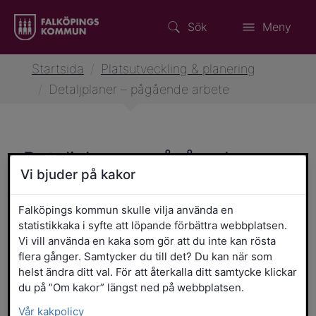
Sök
Meny
Startsida
/
Platsutveckling & planering
/
Detaljplaner – pågående arbete
Detaljplaner – pågående
Vi bjuder på kakor
arbete
Falköpings kommun skulle vilja använda en
Detaljplanerna på den här sidan är pågående. Det
statistikkaka i syfte att löpande förbättra webbplatsen.
betyder att du kan lämna synpunkter på dem under
Vi vill använda en kaka som gör att du inte kan rösta
angivna tidsperioder vid samråd och granskning.
flera gånger. Samtycker du till det? Du kan när som
Klicka i kartan för att se var planerna finns. Här finns
helst ändra ditt val. För att återkalla ditt samtycke klickar
även antagna planer som fortfarande inte fått laga
du på ”Om kakor” längst ned på webbplatsen.
kraft.
Vår kakpolicy