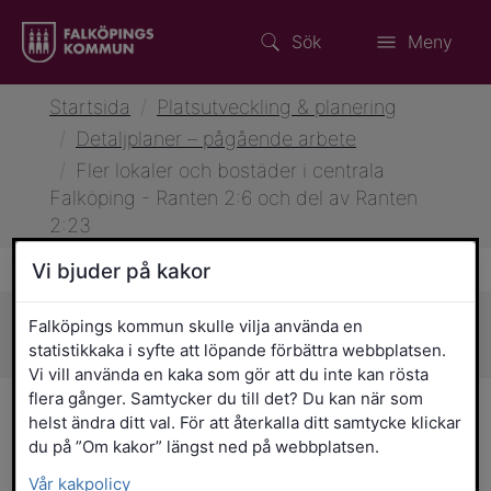
Sök
Meny
Startsida
/
Platsutveckling & planering
/
Detaljplaner – pågående arbete
/
Fler lokaler och bostäder i centrala
Falköping - Ranten 2:6 och del av Ranten
2:23
Vi bjuder på kakor
Falköpings kommun skulle vilja använda en
Sidans innehåll
statistikkaka i syfte att löpande förbättra webbplatsen.
Vi vill använda en kaka som gör att du inte kan rösta
flera gånger. Samtycker du till det? Du kan när som
Fler lokaler och bostäder i
helst ändra ditt val. För att återkalla ditt samtycke klickar
du på ”Om kakor” längst ned på webbplatsen.
centrala Falköping - Ranten
Vår kakpolicy