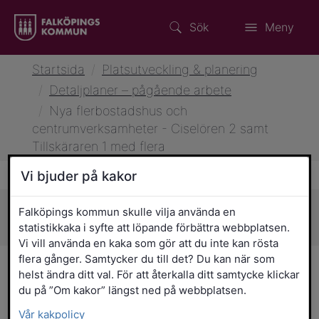
Sök
Meny
Startsida
/
Platsutveckling & planering
/
Detaljplaner – pågående arbete
/
Nya flerbostadshus och
centrumverksamheter - Ciselören 2 samt
Tillskäraren 1 med flera
Vi bjuder på kakor
Falköpings kommun skulle vilja använda en
Sidans innehåll
statistikkaka i syfte att löpande förbättra webbplatsen.
Vi vill använda en kaka som gör att du inte kan rösta
flera gånger. Samtycker du till det? Du kan när som
Nya flerbostadshus och
helst ändra ditt val. För att återkalla ditt samtycke klickar
du på ”Om kakor” längst ned på webbplatsen.
centrumverksamheter -
Vår kakpolicy