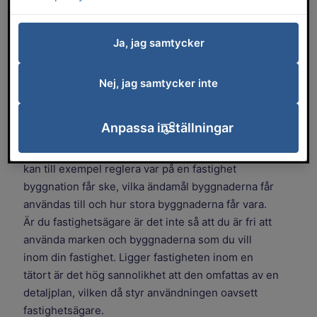
ändamål byggnaderna får användas till
och hur stora de får vara. På den här
Ja, jag samtycker
sidan berättar vi om hur arbetet med att
ta fram en detaljplan går till.
Nej, jag samtycker inte
Vad är en detaljplan?
Anpassa inställningar
En detaljplan är ett juridiskt bindande dokument
som styrs av plan- och bygglagen. Detaljplanen
kan till exempel reglera var på en fastighet
byggnation får ske, vilka ändamål byggnaderna får
användas till och hur stora byggnaderna får vara.
Är du fastighetsägare är det inte så att du är fri att
använda marken och byggnaderna som du vill
inom din fastighet. Ligger fastigheten inom en
tätort är det hög sannolikhet att den omfattas av en
detaljplan, vilken då styr användningen oavsett
fastighetsägare.