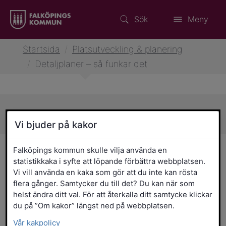
Sök
Meny
Startsida
/
Platsutveckling & planering
/
Detaljplaner – så funkar det
Sidans innehåll
Vi bjuder på kakor
Detaljplaner – så funkar det
Falköpings kommun skulle vilja använda en
statistikkaka i syfte att löpande förbättra webbplatsen.
Vi vill använda en kaka som gör att du inte kan rösta
Detaljplaner används för att bestämma
flera gånger. Samtycker du till det? Du kan när som
hur mark och vatten ska användas. I
helst ändra ditt val. För att återkalla ditt samtycke klickar
detaljplanen står det exempelvis var på
du på ”Om kakor” längst ned på webbplatsen.
en fastighet byggnation får ske, vilka
Vår kakpolicy