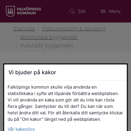
Sök
Meny
Startsida
/
Platsutveckling & planering
/
Kommunala byggprojekt
/
Avslutade byggprojekt
Vi bjuder på kakor
Avslutade byggprojekt
Falköpings kommun skulle vilja använda en
Här kan du ta del av genomförda
statistikkaka i syfte att löpande förbättra webbplatsen.
byggprojekt.
Vi vill använda en kaka som gör att du inte kan rösta
flera gånger. Samtycker du till det? Du kan när som
helst ändra ditt val. För att återkalla ditt samtycke klickar
Pågående byggprojekt
du på ”Om kakor” längst ned på webbplatsen.
Vår kakpolicy