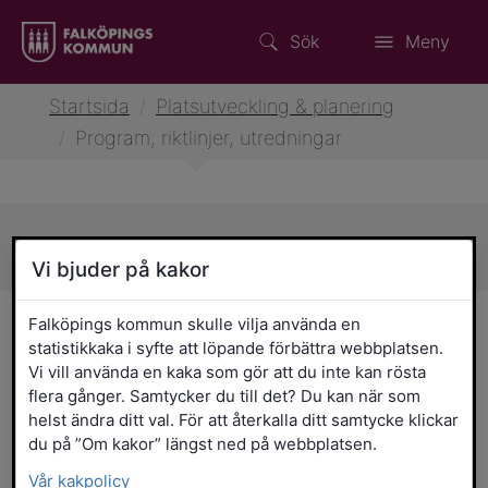
Sök
Meny
Startsida
/
Platsutveckling & planering
/
Program, riktlinjer, utredningar
Sidans innehåll
Vi bjuder på kakor
Program, riktlinjer,
Falköpings kommun skulle vilja använda en
statistikkaka i syfte att löpande förbättra webbplatsen.
utredningar
Vi vill använda en kaka som gör att du inte kan rösta
flera gånger. Samtycker du till det? Du kan när som
helst ändra ditt val. För att återkalla ditt samtycke klickar
Ett program utgörs ofta av en samling
du på ”Om kakor” längst ned på webbplatsen.
riktlinjer för fortsatt utveckling.
Gestaltningsprogram fokuserar på
Vår kakpolicy