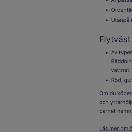
Ordentl
Utanpå a
Flytväst 
Av typen
Räddning
vattnet
Röd, gul
Om du köper 
och ytterhölj
barnet hamna
Läs mer om f