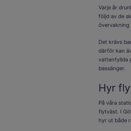
Varje år drun
följd av de s
övervakning 
Det krävs ba
därför kan äv
vattenfyllda
bassänger.
Hyr fly
På våra stati
flytväst. I 
hyr ut både 