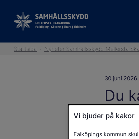
Startsida
/
Nyheter Samhällsskydd Mellersta Sk
30 juni 2026
Du k
Vi bjuder på kakor
Små barn
flytväst 
Falköpings kommun skulle