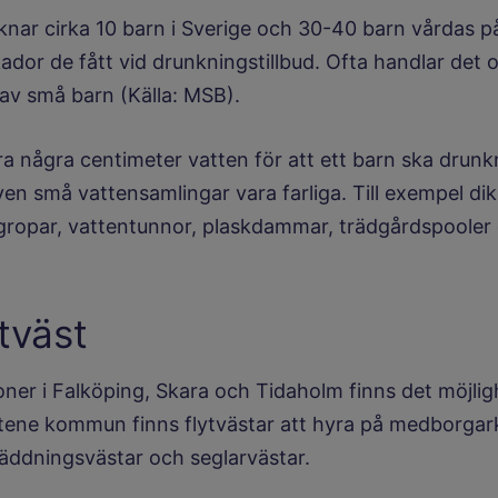
knar cirka 10 barn i Sverige och 30-40 barn vårdas på 
kador de fått vid drunkningstillbud. Ofta handlar det
av små barn (Källa: MSB).
ra några centimeter vatten för att ett barn ska drun
en små vattensamlingar vara farliga. Till exempel dik
 gropar, vattentunnor, plaskdammar, trädgårdspooler
tväst
oner i Falköping, Skara och Tidaholm finns det möjlig
Götene kommun finns flytvästar att hyra på medborgar
räddningsvästar och seglarvästar.