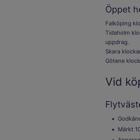
Öppet he
Falköping kl
Tidaholm klo
uppdrag.
Skara klocka
Götene klock
Vid kö
Flytväst
Godkänd
Märkt 10
Anpassad