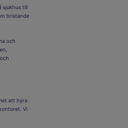
sjukhus till
 om bristande
kna och
en,
 och
het att hyra
kontoret. Vi