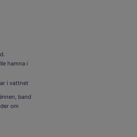
d.
lle hamna i
ar i vattnet
pännen, band
önder om
ll annan webbplats.