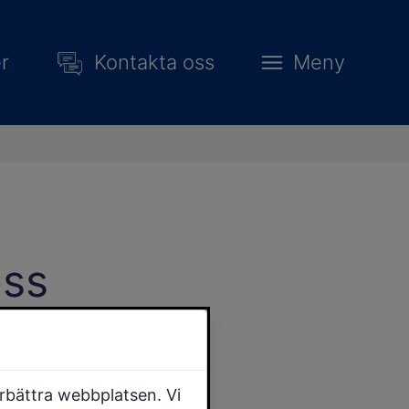
r
Kontakta oss
Meny
oss
l och ha
örbättra webbplatsen. Vi