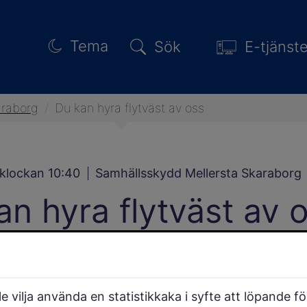
Tema
Sök
E-tjänste
araborg
/
Du kan hyra flytväst av oss
 klockan 10:40
Samhällsskydd Mellersta Skaraborg
an hyra flytväst av 
 härmar vuxna. Föregå med gott exempe
du också.
 vilja använda en statistikkaka i syfte att löpande f