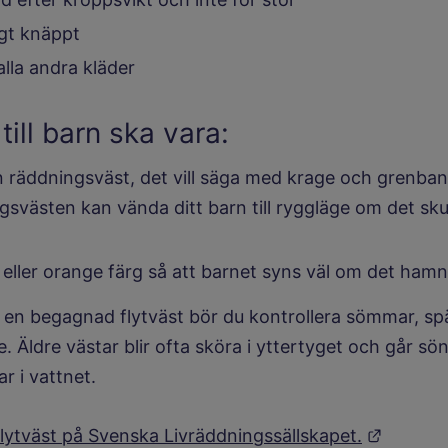
igt knäppt
lla andra kläder
till barn ska vara:
 räddningsväst, det vill säga med krage och grenban
svästen kan vända ditt barn till ryggläge om det sku
 eller orange färg så att barnet syns väl om det hamn
en begagnad flytväst bör du kontrollera sömmar, s
e. Äldre västar blir ofta sköra i yttertyget och går s
r i vattnet.
Länk ti
lytväst på Svenska Livräddningssällskapet.