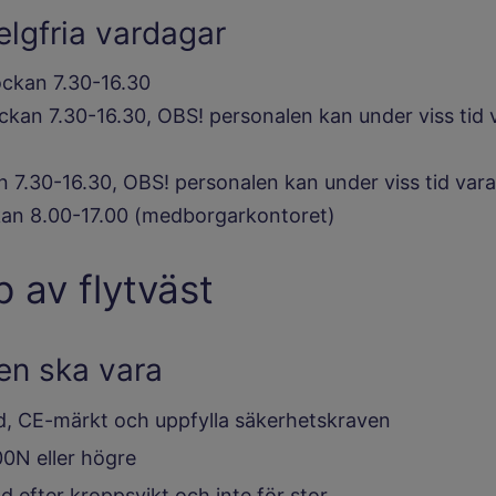
lgfria vardagar
ockan 7.30-16.30
ckan 7.30-16.30, OBS! personalen kan under viss tid 
n 7.30-16.30, OBS! personalen kan under viss tid var
an 8.00-17.00 (medborgarkontoret)
p av flytväst
en ska vara
, CE-märkt och uppfylla säkerhetskraven
0N eller högre
 efter kroppsvikt och inte för stor