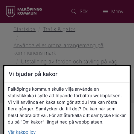
Sök
Meny
Startsida
/
Trafik & gator
/
Använda eller ordna arrangemang på
kommunens mark
/
Utställning av fordon och tävling på väg
Vi bjuder på kakor
Falköpings kommun skulle vilja använda en
Sidans innehåll
statistikkaka i syfte att löpande förbättra webbplatsen.
Vi vill använda en kaka som gör att du inte kan rösta
flera gånger. Samtycker du till det? Du kan när som
Utställning av fordon och
helst ändra ditt val. För att återkalla ditt samtycke klickar
du på ”Om kakor” längst ned på webbplatsen.
tävling på väg
Vår kakpolicy