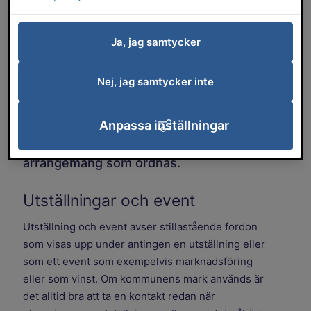
Motorburna arrangemang kan vara till
exempel bilutställningar eller andra
Ja, jag samtycker
arrangemang där motorfordon är ett
inslag. Tävlingar med fordon kan också
Nej, jag samtycker inte
arrangeras. För alla dessa typer av
arrangemang krävs tillstånd som söks
antingen hos Polismyndigheten eller hos
Anpassa inställningar
länsstyrelsen beroende på vilken typ av
arrangemang som ordnas.
Utställningar och event
Utställning och event avser stillastående fordon
som visas upp under antingen en utställning eller
som ett event som exempelvis marknadsföring
eller som vinst. Om kommunens mark används är
det alltid bra att ta en kontakt redan när