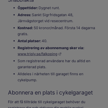
Snabbfakta
Öppettider:
Dygnet runt.
Adress:
Sankt Sigrfridsgatan 48,
Järnvägstorget vid resecentrum.
Kostnad:
50 kronor/månad. Första 14 dagarna
gratis.
Antal platser:
40.
Registrering av abonnemang sker via:
Länk till annan webbplats.
www.triply.se/falkoping
Som registrerad användare har du alltid en
garanterad plats.
Alldeles i närheten till garaget finns en
cykelpump.
Abonnera en plats i cykelgaraget
För att få tillträde till cykelgaraget behöver du
registrera dig och aktivera din mobila nyckel.