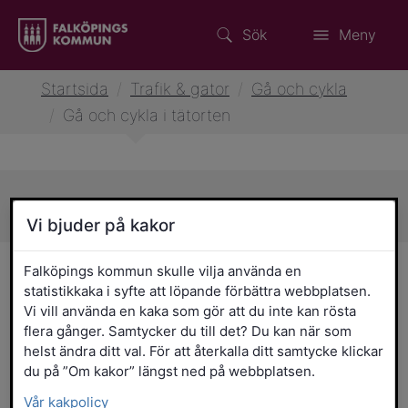
Sök
Meny
Startsida
/
Trafik & gator
/
Gå och cykla
/
Gå och cykla i tätorten
Sidans innehåll
Vi bjuder på kakor
Gå och cykla i tätorten
Falköpings kommun skulle vilja använda en
statistikkaka i syfte att löpande förbättra webbplatsen.
Vi vill använda en kaka som gör att du inte kan rösta
I Falköping finns många bra gång- och
flera gånger. Samtycker du till det? Du kan när som
cykelbanor! Kommunen har kontinuerligt
helst ändra ditt val. För att återkalla ditt samtycke klickar
arbetat med att förbättra, bygga ut och
du på ”Om kakor” längst ned på webbplatsen.
bygga ihop vårt gång- och cykelnät.
Vår kakpolicy