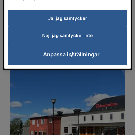
i gemenskapen!
Ja, jag samtycker
Här kan du spela
handboll, volleyboll, innebandy,
badminton, futsal, beachvolleyboll, basket,
Nej, jag samtycker inte
friidrottshall och beachhall. Det finns även hall för
Brottning, styrkelyftning, bordtennis, skjutbanor för
pistolskytte och gevärsskytte.
Anpassa inställningar