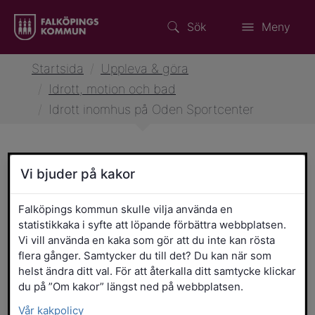
Sök
Meny
Startsida
/
Uppleva & göra
/
Idrott, motion och bad
/
Idrott inomhus på Oden Sportcenter
Vi bjuder på kakor
Idrott inomhus på Oden
Sportcenter
Falköpings kommun skulle vilja använda en
statistikkaka i syfte att löpande förbättra webbplatsen.
Här står gemenskap och sport i fokus. Här
Vi vill använda en kaka som gör att du inte kan rösta
finns något för alla. Oavsett om du kommer
flera gånger. Samtycker du till det? Du kan när som
helst ändra ditt val. För att återkalla ditt samtycke klickar
hit för att tävla, träna eller bara ha kul med
du på ”Om kakor” längst ned på webbplatsen.
vänner, så är Oden Sportcenter platsen där
Vår kakpolicy
sportlivet blomstrar året om. Välkommen in