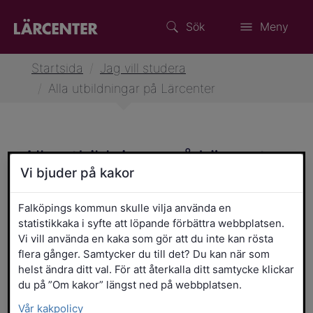
Sök
Meny
Startsida
/
Jag vill studera
/
Alla utbildningar på Lärcenter
Alla utbildningar på Lärcenter
Vi bjuder på kakor
Filtrera resultatet
Det här formuläret postas automatiskt
Typ av utbildning
Falköpings kommun skulle vilja använda en
Högskola
YH
Komvux
statistikkaka i syfte att löpande förbättra webbplatsen.
Vi vill använda en kaka som gör att du inte kan rösta
flera gånger. Samtycker du till det? Du kan när som
Ansökan är öppen eller stängd
helst ändra ditt val. För att återkalla ditt samtycke klickar
Ansökan är öppen
Ansökan är stängd
du på ”Om kakor” längst ned på webbplatsen.
Vår kakpolicy