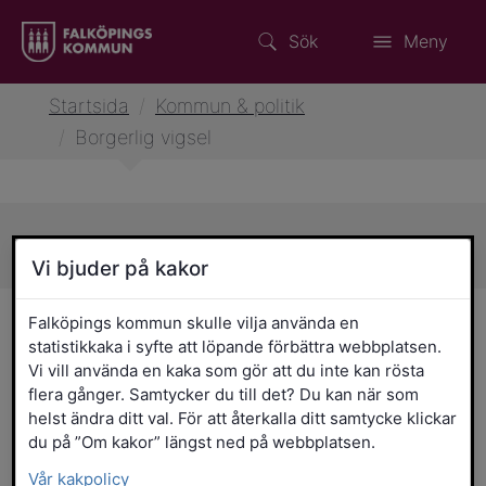
Sök
Meny
Startsida
/
Kommun & politik
/
Borgerlig vigsel
Sidans innehåll
Vi bjuder på kakor
Borgerlig vigsel
Falköpings kommun skulle vilja använda en
statistikkaka i syfte att löpande förbättra webbplatsen.
Vi vill använda en kaka som gör att du inte kan rösta
En borgerlig vigsel är en enkel och kort
flera gånger. Samtycker du till det? Du kan när som
ceremoni utan religiösa inslag. Den kan
helst ändra ditt val. För att återkalla ditt samtycke klickar
genomföras i stadshuset eller på annan
du på ”Om kakor” längst ned på webbplatsen.
lämplig plats.
Vår kakpolicy