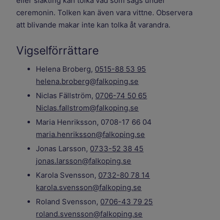
eller släkting kan tolka vad som sägs under
ceremonin. Tolken kan även vara vittne. Observera
att blivande makar inte kan tolka åt varandra.
Vigselförrättare
Helena Broberg,
0515-88 53 95
helena.broberg@falkoping.se
Niclas Fällström,
0706-74 50 65
Niclas.fallstrom@falkoping.se
Maria Henriksson, 0708-17 66 04
maria.henriksson@falkoping.se
Jonas Larsson,
0733-52 38 45
jonas.larsson@falkoping.se
Karola Svensson,
0732-80 78 14
karola.svensson@falkoping.se
Roland Svensson,
0706-43 79 25
roland.svensson@falkoping.se