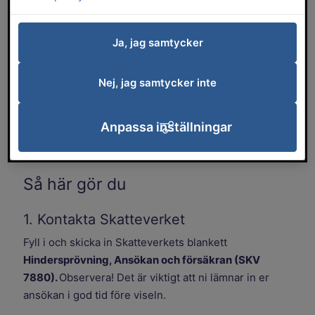
Äktenskap kan ingås av två personer som är av
samma eller olika kön. Du och din partner
Ja, jag samtycker
bestämmer själva inramningen till vigseln; om ni
vill växla ringar, ha brudbukett, hur ni vill vara
Nej, jag samtycker inte
klädda, om ni vill vigas ensamma eller tillsammans
med gäster. Efter vigseln får ni ett vigselbevis.
Anpassa inställningar
Vigselförrättaren underrättar Skatteverket om
vigseln.
Så här gör du
1. Kontakta Skatteverket
Fyll i och skicka in Skatteverkets blankett
Hindersprövning, Ansökan och försäkran (SKV
7880).
Observera! Det är viktigt att ni lämnar in er
ansökan i god tid före viseln.