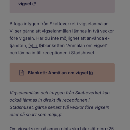
Länk till annan webbplats.
vigsel
Bifoga intygen från Skatteverket i vigselanmälan.
Vi ser gärna att vigselanmälan lämnas in två veckor
före vigseln. Har du inte möjlighet att använda e-
pdf, 24.3 kB.
tjänsten,
fyll i
blanketten "Anmälan om vigsel"
och lämna in till receptionen i Stadshuset.
pdf, 24.3 kB.
Blankett: Anmälan om vigsel
Vigselanmälan och intygen från Skatteverket kan
också lämnas in direkt till receptionen i
Stadshuset, gärna senast två veckor före vigseln
eller så snart som möjligt.
Om vigsel sker på annan plats ska bilersättning (25