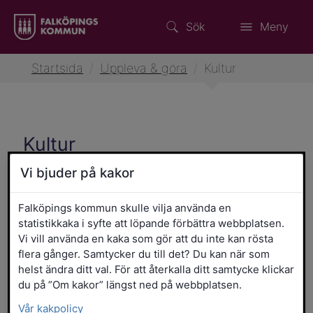
Sök
Meny
Startsida
/
Uppleva & göra
/
Kultur
Kultur
Vi bjuder på kakor
Besök muséer på Falbygden
Falköpings kommun skulle vilja använda en
statistikkaka i syfte att löpande förbättra webbplatsen.
Vi vill använda en kaka som gör att du inte kan rösta
Bibliotek
flera gånger. Samtycker du till det? Du kan när som
helst ändra ditt val. För att återkalla ditt samtycke klickar
du på ”Om kakor” längst ned på webbplatsen.
Bidrag till kultur
Vår kakpolicy