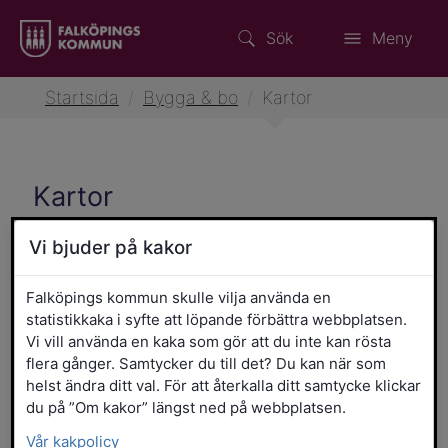
Sök
Meny
Startsida
/
Bygga & bo
/
Kartor
Kartor
I Falköpingskartan finner du till exempel
Vi bjuder på kakor
villatomter till salu, skolor, museum,
naturområden och annan samhällsnyttig
Falköpings kommun skulle vilja använda en
statistikkaka i syfte att löpande förbättra webbplatsen.
information.
Vi vill använda en kaka som gör att du inte kan rösta
flera gånger. Samtycker du till det? Du kan när som
helst ändra ditt val. För att återkalla ditt samtycke klickar
Länk till ann
Falköpingskartan (stort fönster)
du på ”Om kakor” längst ned på webbplatsen.
Vår kakpolicy