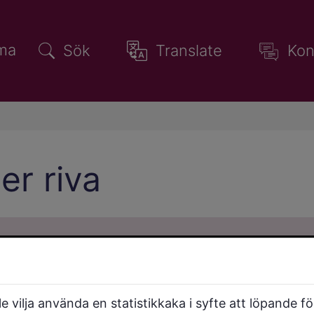
ma
Sök
Translate
Kon
er riva
 vilja använda en statistikkaka i syfte att löpande f
Anmäl installation av