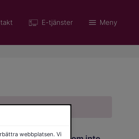
takt
E-tjänster
Meny
örbättra webbplatsen. Vi
Anmäl åtgärd som inte