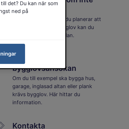
till det? Du kan när som
kräver bygglov
ängst ned på
Även om de åtgärder du planerar att
utföra inte kräver bygglov kan du
behöva göra en anmälan.
lningar
Bygglov och
bygglovsansökan
Om du till exempel ska bygga hus,
garage, inglasad altan eller plank
krävs bygglov. Här hittar du
information.
Kontakta