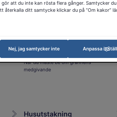
 gör att du inte kan rösta flera gånger. Samtycker du 
kamin/eldstad
 att återkalla ditt samtycke klickar du på ”Om kakor” l
h
Om du ska installera en braskamin
eller annan eldstad så ska du anmäla
detta till byggnadsnämnden.
Nej, jag samtycker inte
Anpassa instäl
Bygga nära granne
När du måste be om grannens
medgivande
Husutstakning