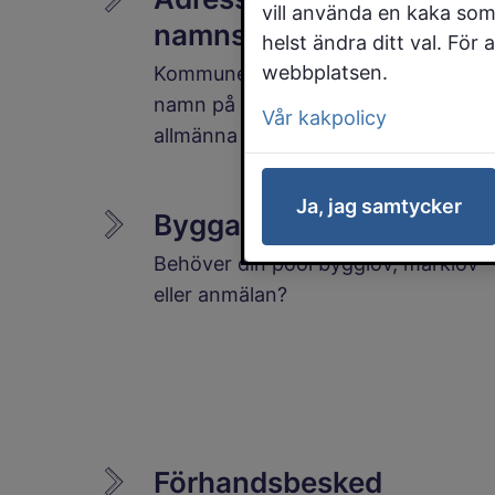
vill använda en kaka som
namnsättning
helst ändra ditt val. För
webbplatsen.
Kommunen beslutar om adresser oc
namn på gator, vägar och andra
Vår kakpolicy
allmänna platser.
Ja, jag samtycker
Bygga badpool
Behöver din pool bygglov, marklov
eller anmälan?
Förhandsbesked