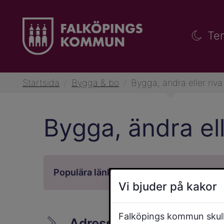
Te
Startsida
/
Bygga & bo
/
Bygga, ändra eller riva
Bygga, ändra ell
Vi bjuder på kakor
Falköpings kommun skulle
Adresser och