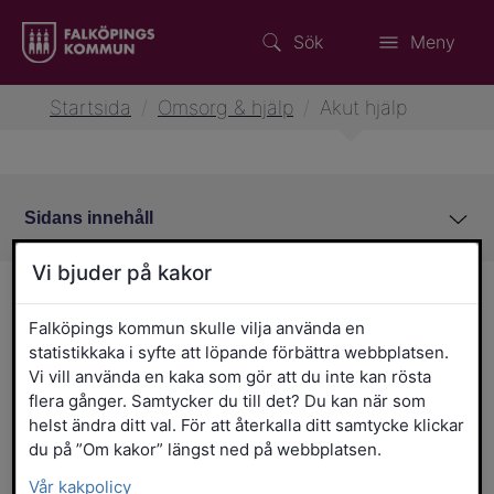
Sök
Meny
Startsida
/
Omsorg & hjälp
/
Akut hjälp
Sidans innehåll
Vi bjuder på kakor
Akut hjälp
Falköpings kommun skulle vilja använda en
statistikkaka i syfte att löpande förbättra webbplatsen.
Här finns telefonnummer som du kan
Vi vill använda en kaka som gör att du inte kan rösta
ringa till om du eller någon annan inte mår
flera gånger. Samtycker du till det? Du kan när som
bra och behöver akut hjälp.
helst ändra ditt val. För att återkalla ditt samtycke klickar
du på ”Om kakor” längst ned på webbplatsen.
Vår kakpolicy