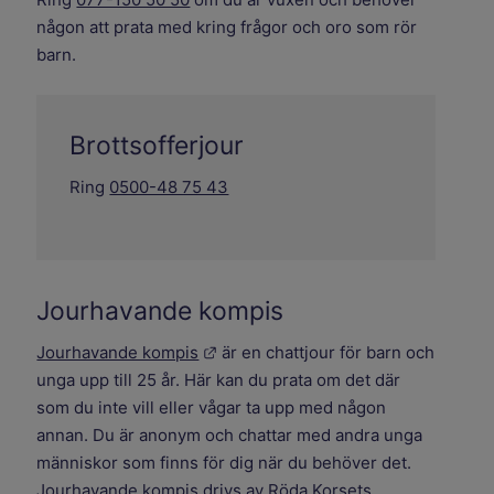
någon att prata med kring frågor och oro som rör
barn.
Brottsofferjour
Ring
0500-48 75 43
Jourhavande kompis
Länk till annan webbplats.
Jourhavande kompis
är en chattjour för barn och
unga upp till 25 år. Här kan du prata om det där
som du inte vill eller vågar ta upp med någon
annan. Du är anonym och chattar med andra unga
människor som finns för dig när du behöver det.
Jourhavande kompis drivs av Röda Korsets