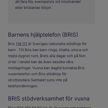
att fara illa, exempelvis vid misshandel
eller bristande tillsyn.
Barnens hjälptelefon (BRIS)
Bris
116 111
är Sveriges nationella stödlinje för
barn . Till Bris kan barn ringa, chatta, sms:a och
mejla dygnet runt, årets alla dagar och på fem
orter i landet kan de även besöka våra
mottagningar. Vuxna kan dagtid kontakta Bris
vuxentelefon och Bris stödlinje för
idrottsledare.Samtalet syns inte på
telefonräkningen.
BRIS stödverksamhet för vuxna
Ring
077-150 50 50
om du är vuxen och behöver