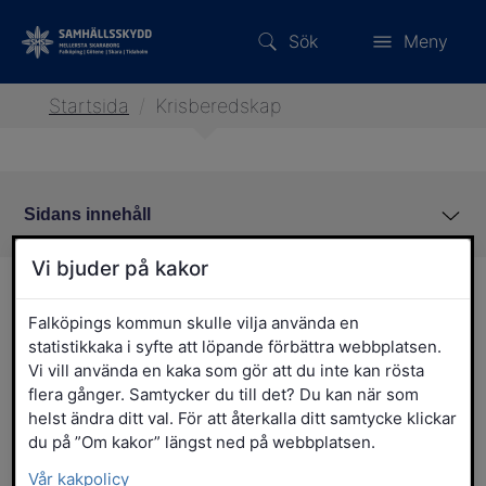
Sök
Meny
Startsida
/
Krisberedskap
Sidans innehåll
Vi bjuder på kakor
Krisberedskap
Falköpings kommun skulle vilja använda en
statistikkaka i syfte att löpande förbättra webbplatsen.
Kommunen har ett ansvar för alla som
Vi vill använda en kaka som gör att du inte kan rösta
befinner sig inom kommunens
flera gånger. Samtycker du till det? Du kan när som
geografiska område vid en kris. Det
helst ändra ditt val. För att återkalla ditt samtycke klickar
betyder att kommunen också har ett
du på ”Om kakor” längst ned på webbplatsen.
ansvar för dem som vistas tillfälligt här.
Vår kakpolicy