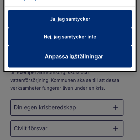
I kommunens ansvar ligger att samverka och
samordna planering och förberedelser men även
Ja, jag samtycker
att samordna de krishanteringsåtgärder som vidtas
vid en inträffad händelse samt att samordna
Nej, jag samtycker inte
informationen till allmänheten.
Anpassa inställningar
En del av detta är att se till att samhällsviktiga
verksamheter inom kommunen fungerar. Det gäller
till exempel äldreomsorg, skola och
vattenförsörjning. Kommunen ska se till att dessa
verksamheter fungerar även under en kris.
Din egen krisberedskap
Civilt försvar