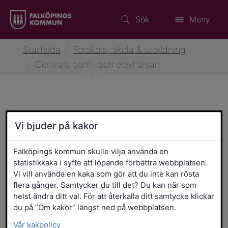
Sök
Meny
Startsida
/
Förskola, skola & utbildning
/
Centrala barn- och elevhälsan
Centrala barn- och
Vi bjuder på kakor
elevhälsan
Falköpings kommun skulle vilja använda en
statistikkaka i syfte att löpande förbättra webbplatsen.
Elevhälsans medicinska insats
Vi vill använda en kaka som gör att du inte kan rösta
flera gånger. Samtycker du till det? Du kan när som
helst ändra ditt val. För att återkalla ditt samtycke klickar
du på ”Om kakor” längst ned på webbplatsen.
Familjecentralen
Vår kakpolicy