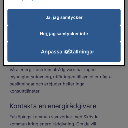
Hos våra energi- och klimatrådgivare kan du fråga
Ja, jag samtycker
om råd om val av värmesystem,
energieffektivisering, bränsleval, ventilation,
Nej, jag samtycker inte
tilläggsisolering och solceller med mera. När det
gäller företag erbjuds även rådgivning om
energieffektiviseringsbidraget Klimatklivet,
Anpassa inställningar
värmeåtervinning, analys av elstatistik mm.
Våra energi- och klimatrådgivare har ingen
myndighetsutövning, utför ingen tillsyn eller några
besiktningar och erbjuder heller inga
konsulttjänster.
Kontakta en energirådgivare
Falköpings kommun samverkar med Skövde
kommun kring energirådgivning. Om du vill