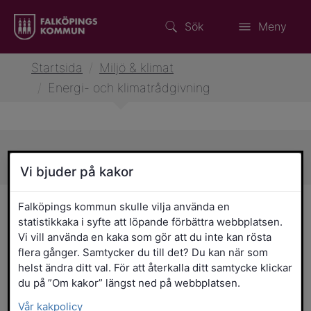
Sök
Meny
Startsida
/
Miljö & klimat
/
Energi- och klimatrådgivning
Sidans innehåll
Vi bjuder på kakor
Energi- och
Falköpings kommun skulle vilja använda en
statistikkaka i syfte att löpande förbättra webbplatsen.
klimatrådgivning
Vi vill använda en kaka som gör att du inte kan rösta
flera gånger. Samtycker du till det? Du kan när som
helst ändra ditt val. För att återkalla ditt samtycke klickar
Kommunen erbjuder kostnadsfri
du på ”Om kakor” längst ned på webbplatsen.
energirådgivning till företag,
organisationer och privatpersoner.
Vår kakpolicy