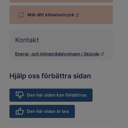
Mät ditt klimatavtryck
Länk till annan webbplats.
Kontakt
Länk till a
Energi- och klimatrådgivningen i Skövde
Hjälp oss förbättra sidan
Den här sidan kan förbättras
Den här sidan är bra