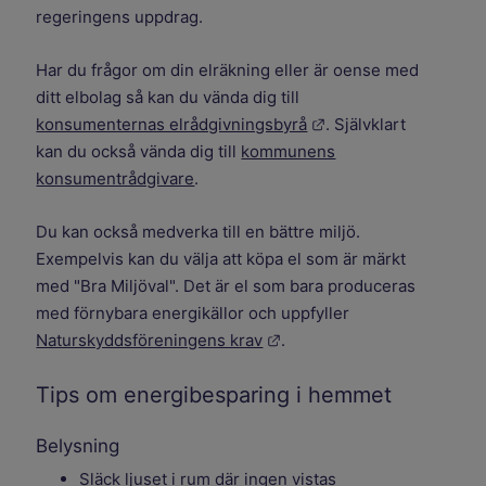
regeringens uppdrag.
Har du frågor om din elräkning eller är oense med
ditt elbolag så kan du vända dig till
Länk till annan webbp
konsumenternas elrådgivningsbyrå
. Självklart
kan du också vända dig till
kommunens
konsumentrådgivare
.
Du kan också medverka till en bättre miljö.
Exempelvis kan du välja att köpa el som är märkt
med "Bra Miljöval". Det är el som bara produceras
med förnybara energikällor och uppfyller
Länk till annan webbplats.
Naturskyddsföreningens krav
.
Tips om energibesparing i hemmet
Belysning
Släck ljuset i rum där ingen vistas