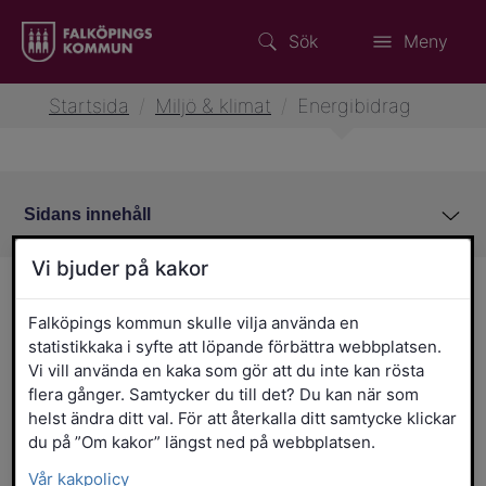
Sök
Meny
Startsida
/
Miljö & klimat
/
Energibidrag
Sidans innehåll
Vi bjuder på kakor
Energibidrag
Falköpings kommun skulle vilja använda en
statistikkaka i syfte att löpande förbättra webbplatsen.
Här hittar du information om olika
Vi vill använda en kaka som gör att du inte kan rösta
energibidrag du kan söka och hur du gör.
flera gånger. Samtycker du till det? Du kan när som
helst ändra ditt val. För att återkalla ditt samtycke klickar
Rotavdrag för grön energi
du på ”Om kakor” längst ned på webbplatsen.
Den 1 januari 2021 gjordes en förändring i bidrag
Vår kakpolicy