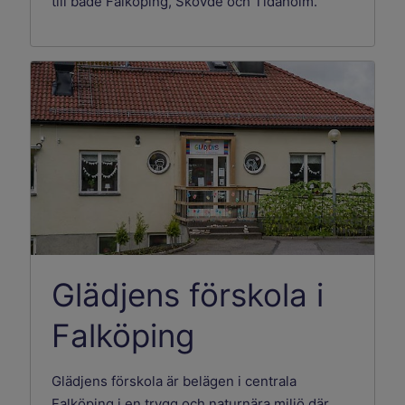
till både Falköping, Skövde och Tidaholm.
Glädjens förskola i
Falköping
Glädjens förskola är belägen i centrala
Falköping i en trygg och naturnära miljö där