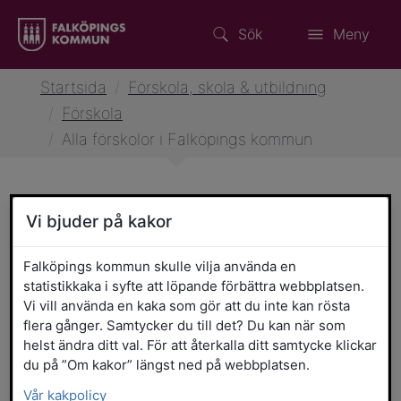
Sök
Meny
Startsida
/
Förskola, skola & utbildning
/
Förskola
/
Alla förskolor i Falköpings kommun
Vi bjuder på kakor
Alla förskolor i Falköpings
kommun
Falköpings kommun skulle vilja använda en
statistikkaka i syfte att löpande förbättra webbplatsen.
I Falköping finns 16 kommunala förskolor. Vi
Vi vill använda en kaka som gör att du inte kan rösta
prioriterar kunskap, trygghet, omsorg och
flera gånger. Samtycker du till det? Du kan när som
helst ändra ditt val. För att återkalla ditt samtycke klickar
arbetsro samt valfrihet. Det finns även 10
du på ”Om kakor” längst ned på webbplatsen.
fristående förskolor som sköter sin egen
Vår kakpolicy
kö. Här nedan listas alla förskolor och du