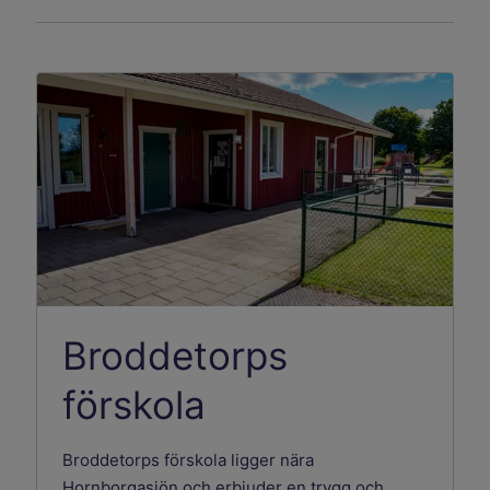
Broddetorps
förskola
Broddetorps förskola ligger nära
Hornborgasjön och erbjuder en trygg och